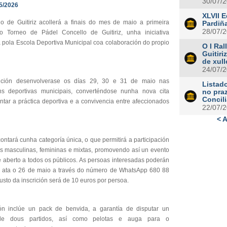
30/07/
5/2026
XLVII E
o de Guitiriz acollerá a finais do mes de maio a primeira
Pardiñ
28/07/
o Torneo de Pádel Concello de Guitiriz, unha iniciativa
 pola Escola Deportiva Municipal coa colaboración do propio
O I Ral
Guitiri
de xull
24/07/
ición desenvolverase os días 29, 30 e 31 de maio nas
Listad
óns deportivas municipais, converténdose nunha nova cita
no pra
Concil
ntar a práctica deportiva e a convivencia entre afeccionados
22/07/
< A
ontará cunha categoría única, o que permitirá a participación
as masculinas, femininas e mixtas, promovendo así un evento
e aberto a todos os públicos. As persoas interesadas poderán
se ata o 26 de maio a través do número de WhatsApp 680 88
usto da inscrición será de 10 euros por persoa.
ión inclúe un pack de benvida, a garantía de disputar un
de dous partidos, así como pelotas e auga para o