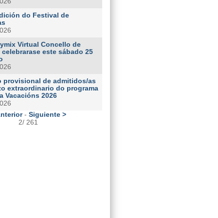
2026
dición do Festival de
as
2026
lymix Virtual Concello de
z celebrarase este sábado 25
o
2026
o provisional de admitidos/as
zo extraordinario do programa
ia Vacacións 2026
2026
nterior
-
Siguiente >
2/ 261