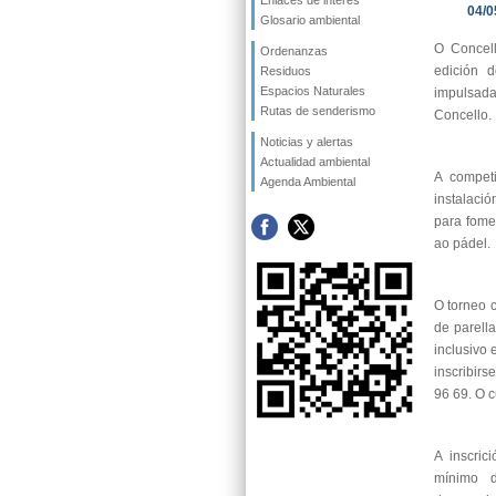
Enlaces de interés
04/0
Glosario ambiental
O Concell
Ordenanzas
edición d
Residuos
Espacios Naturales
impulsada
Rutas de senderismo
Concello.
Noticias y alertas
Actualidad ambiental
A compet
Agenda Ambiental
instalaci
para fome
ao pádel.
O torneo c
de parell
inclusivo 
inscribir
96 69. O c
A inscric
mínimo 