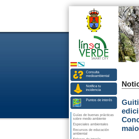
Consulta
medioambiental
Notic
Notifica tu
incidencia
Puntos de interés
Guiti
edic
Guías de buenas prácticas
Conce
sobre medio ambiente
Especiales ambientales
maio
Recursos de educación
ambiental