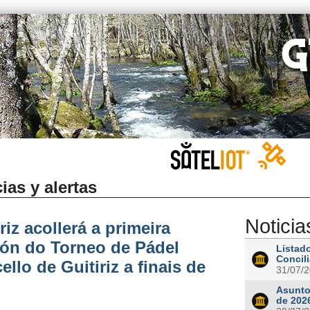
ias y alertas
Noticia
riz acollerá a primeira
ión do Torneo de Pádel
Listad
Concil
llo de Guitiriz a finais de
31/07/
Asunto
de 202