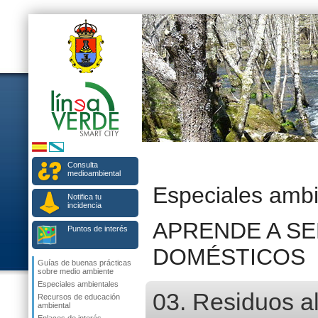
Consulta
medioambiental
Especiales ambi
Notifica tu
incidencia
APRENDE A S
Puntos de interés
DOMÉSTICOS
Guías de buenas prácticas
sobre medio ambiente
Especiales ambientales
03. Residuos a
Recursos de educación
ambiental