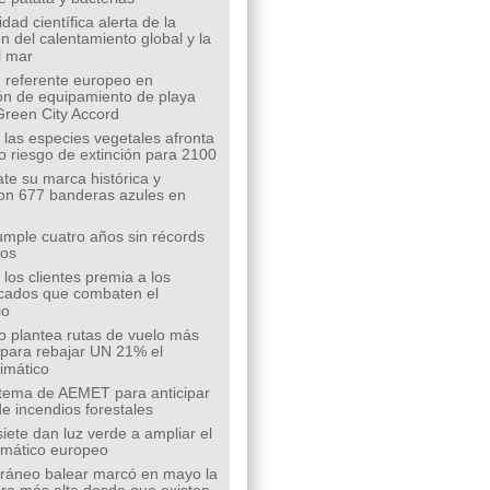
ad científica alerta de la
n del calentamiento global y la
l mar
 referente europeo en
ión de equipamiento de playa
Green City Accord
 las especies vegetales afronta
o riesgo de extinción para 2100
te su marca histórica y
on 677 banderas azules en
mple cuatro años sin récords
íos
los clientes premia a los
cados que combaten el
io
o plantea rutas de vuelo más
s para rebajar UN 21% el
limático
tema de AEMET para anticipar
de incendios forestales
siete dan luz verde a ampliar el
limático europeo
rráneo balear marcó en mayo la