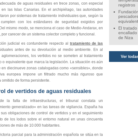
temperatu
adecuada de aguas residuales en trece zonas, con especial
registros
a en las Islas Canarias. En el archipiélago, las autoridades
Fundación
taron por sistemas de tratamiento individuales que, según la
pescadore
equivalen
o cumplen con los estándares de seguridad exigidos por
 Del mismo modo, se menciona el caso de Medio-Andarax, en
El tratado
encallado
 por carecer de un sistema colector completo y funcional.
de Niza
ción judicial es contundente respecto al
tratamiento de las
iduales antes de su devolución al medio ambiente. En al
aglomeraciones, los vertidos no se someten al tratamiento
Ver todas
 o equivalente que marca la legislación. La situación es aún
 en diecinueve zonas catalogadas como «sensibles», donde
tiva europea impone un filtrado mucho más riguroso que
 omitido de forma persistente.
ol de vertidos de aguas residuales
 la falta de infraestructuras, el tribunal constata un
miento generalizado» en las tareas de vigilancia. España ha
 sus obligaciones de control de vertidos y en el seguimiento
to de los lodos sobre el entorno natural en unas cincuenta
iones de más de 10.000 habitantes.
ictoria parcial para la administración española se sitúa en la