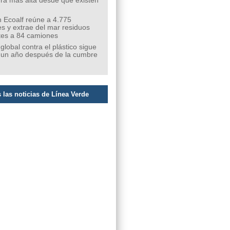
ra más alta desde que existen
 Ecoalf reúne a 4.775
s y extrae del mar residuos
tes a 84 camiones
 global contra el plástico sigue
 un año después de la cumbre
 las noticias de Línea Verde