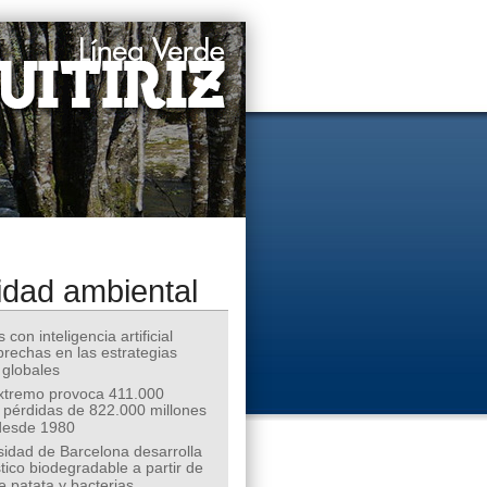
idad ambiental
 con inteligencia artificial
 brechas en las estrategias
 globales
extremo provoca 411.000
 pérdidas de 822.000 millones
desde 1980
sidad de Barcelona desarrolla
tico biodegradable a partir de
e patata y bacterias