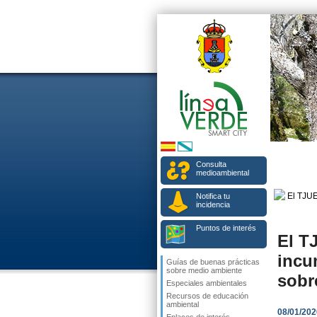
Consulta
medioambiental
Notifica tu
incidencia
Puntos de interés
El T
incu
Guías de buenas prácticas
sobre medio ambiente
sobr
Especiales ambientales
Recursos de educación
ambiental
08/01/202