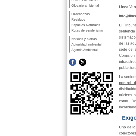
Enlaces de interés
Glosario ambiental
Línea Ver
Ordenanzas
info@lin
Residuos
Espacios Naturales
El Tribun
Rutas de senderismo
sentenci
sistemátic
Noticias y alertas
de las agu
Actualidad ambiental
sede de la
Agenda Ambiental
Comisión
infraest
poblacion
La sentenc
control d
distribui
núcleos s
como Don
localidade
Exige
Uno de los
colectores