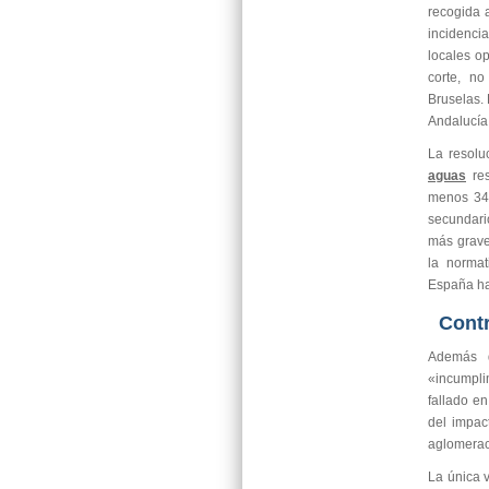
recogida 
incidenci
locales op
corte, n
Bruselas.
Andalucía,
La resolu
aguas
res
menos 34 
secundario
más grave
la norma
España ha
Contr
Además de
«incumpli
fallado en
del impac
aglomerac
La única v