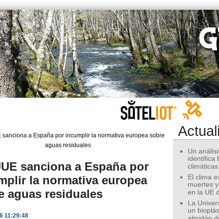
Actual
Un análisis
identifica
JUE sanciona a España por
climáticas
mplir la normativa europea
El clima 
muertes y
e aguas residuales
en la UE 
La Univer
un bioplás
6 11:29:48
almidón d