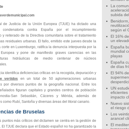
La comunid
de
aceleració
subida de
eaverdemunicipal.com
Benidorm,
al de Justicia de la Unión Europea (TJUE) ha dictado una
reutilizac
a condenatoria contra España por el incumplimiento
según el 
o y reiterado de la Directiva comunitaria sobre el tratamiento
El 16% de
un elevad
as residuales urbanas. El fallo, emitido este jueves desde la
 corte en Luxemburgo, ratifica la denuncia interpuesta por la
España ba
mundial c
 Europea y pone de manifiesto graves carencias en las
playas
ructuras hidráulicas de medio centenar de núcleos
España cu
ales.
de días fr
ia identifica deficiencias críticas en la recogida, depuración y
El 94% de 
supermer
e vertidos
en un total de 50 aglomeraciones urbanas
desperdic
das por diversos puntos de la geografía nacional. Entre los
UN estudi
eñalados figuran capitales y grandes centros de población
eficiente
ostia-San Sebastián, Cáceres y Mérida, además de
impacto c
s como Rubí, Santoña y diversas áreas del litoral canario.
Nuevo sis
el riesgo 
ncias de Bruselas
Los veinti
arancel c
 puntos más críticos del dictamen se centra en la gestión de
El medite
. El TJUE declara que el Estado español no ha garantizado la