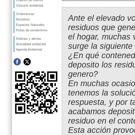
Enlaces de interés
Glosario ambiental
Ordenanzas
Ante el elevado v
Residuos
residuos que gen
Espacios Naturales
Rutas de senderismo
el hogar, muchas 
Noticias y alertas
surge la siguiente
Actualidad ambiental
Agenda Ambiental
¿En qué contened
deposito los resi
genero?
En muchas ocasio
tenemos la solució
respuesta, y por t
acabamos deposit
residuo en el cont
Esta acción provo