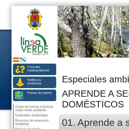
Consulta
medioambiental
Especiales ambi
Notifica tu
incidencia
APRENDE A S
Puntos de interés
DOMÉSTICOS
Guías de buenas prácticas
sobre medio ambiente
Especiales ambientales
01. Aprende a 
Recursos de educación
ambiental