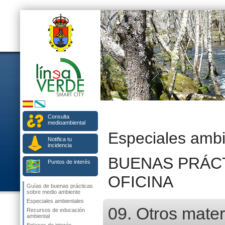
Consulta
medioambiental
Especiales ambi
Notifica tu
incidencia
BUENAS PRÁCT
Puntos de interés
OFICINA
Guías de buenas prácticas
sobre medio ambiente
Especiales ambientales
09. Otros materi
Recursos de educación
ambiental