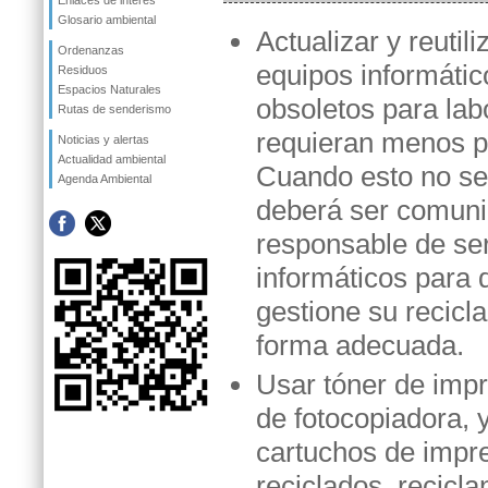
Enlaces de interés
Glosario ambiental
Actualizar y reutili
Ordenanzas
equipos informátic
Residuos
Espacios Naturales
obsoletos para lab
Rutas de senderismo
requieran menos p
Noticias y alertas
Actualidad ambiental
Cuando esto no se
Agenda Ambiental
deberá ser comuni
responsable de ser
informáticos para 
gestione su recicl
forma adecuada.
Usar tóner de imp
de fotocopiadora, 
cartuchos de impr
reciclados, recicla