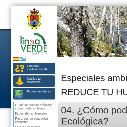
Consulta
medioambiental
Especiales ambi
Notifica tu
incidencia
REDUCE TU H
Puntos de interés
Guías de buenas prácticas
04. ¿Cómo pode
sobre medio ambiente
Especiales ambientales
Ecológica?
Recursos de educación
ambiental