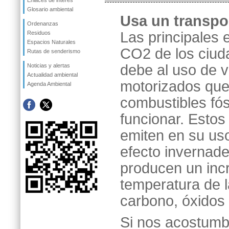
Enlaces de interés
Glosario ambiental
Usa un transpor
Ordenanzas
Las principales 
Residuos
Espacios Naturales
CO2 de los ciud
Rutas de senderismo
debe al uso de 
Noticias y alertas
Actualidad ambiental
motorizados que
Agenda Ambiental
combustibles fós
funcionar. Estos
emiten en su us
efecto invernad
producen un inc
temperatura de l
carbono, óxidos 
Si nos acostumbr